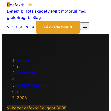
D
defektbil
.dk
Defekt bil
Totalskadet
Defekt motor
Bil med
gæld
Brugt bil
Blog
📞 50 50 20 60
Få gratis tilbud
Forside
›
Defekt bil
›
Defekt
Peugeot
›
3008
Vi køber defekte
Peugeot
3008