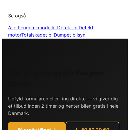
Se også
Alle
Peugeot
-modeller
Defekt bil
Defekt
motor
Totalskadet bil
Dumpet bilsyn
Klar til at sælge din
Peugeot
3008
?
Udfyld formularen eller ring direkte — vi giver dig
et tilbud inden 2 timer og henter bilen gratis i hele
Danmark.
Få gratis tilbud →
📞 50 50 20 60