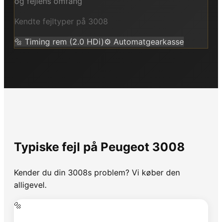
og fejlens omfang
Kendte fejltyper på
3008
🔩
Timing rem (2.0 HDi)
⚙️
Automatgearkasse
Typiske fejl på
Peugeot
3008
Kender du din
3008
s problem? Vi køber den
alligevel.
🔩