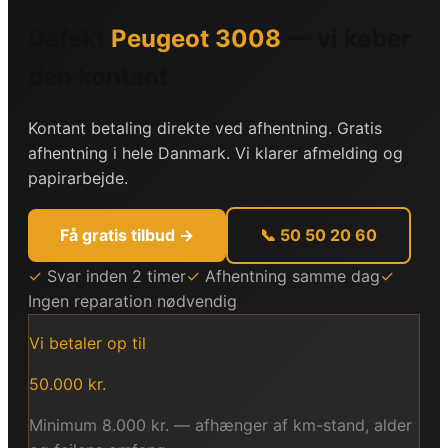
Defekt
Peugeot
3008
— vi køber
den kontant
Kontant betaling direkte ved afhentning. Gratis
afhentning i hele Danmark. Vi klarer afmelding og
papirarbejde.
Få gratis tilbud →
📞 50 50 20 60
✓
Svar inden 2 timer
✓
Afhentning samme dag
✓
Ingen reparation nødvendig
Vi betaler op til
50.000
kr.
Minimum
8.000
kr. — afhænger af km-stand, alder