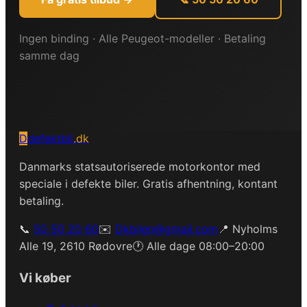
Ingen binding · Alle
Peugeot
-modeller · Betaling
samme dag
D
defektbil
.dk
Danmarks statsautoriserede motorkontor med
speciale i defekte biler. Gratis afhentning, kontant
betaling.
📞
50 50 20 60
✉️
Dkbilen@gmail.com
📍 Nyholms
Alle 19, 2610 Rødovre
🕐 Alle dage 08:00–20:00
Vi køber