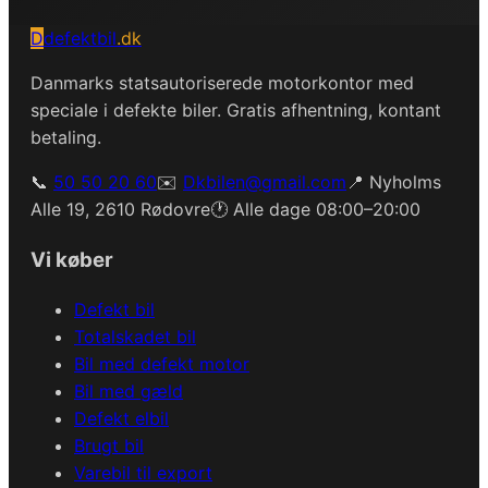
D
defektbil
.dk
Danmarks statsautoriserede motorkontor med
speciale i defekte biler. Gratis afhentning, kontant
betaling.
📞
50 50 20 60
✉️
Dkbilen@gmail.com
📍 Nyholms
Alle 19, 2610 Rødovre
🕐 Alle dage 08:00–20:00
Vi køber
Defekt bil
Totalskadet bil
Bil med defekt motor
Bil med gæld
Defekt elbil
Brugt bil
Varebil til export