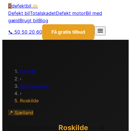
D
defektbil
.dk
Defekt bil
Totalskadet
Defekt motor
Bil med
gæld
Brugt bil
Blog
📞 50 50 20 60
Få gratis tilbud
Forside
›
Skrotpræmie
›
Roskilde
📍
Sjælland
Skrotpræmie i
Roskilde
— vi