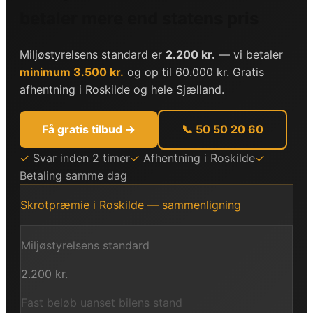
betaler mere end statens pris
Miljøstyrelsens standard er
2.200 kr.
— vi betaler
minimum 3.500 kr.
og op til 60.000 kr. Gratis
afhentning i
Roskilde
og hele
Sjælland
.
Få gratis tilbud →
📞 50 50 20 60
✓
Svar inden 2 timer
✓
Afhentning i Roskilde
✓
Betaling samme dag
Skrotpræmie i
Roskilde
— sammenligning
Miljøstyrelsens standard
2.200 kr.
Fast beløb uanset bilens stand