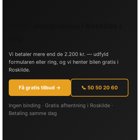
Få din skrotpræmie i
Roskilde
i
dag
Vi betaler mere end de 2.200 kr. — udfyld
formularen eller ring, og vi henter bilen gratis i
Roskilde
.
Få gratis tilbud →
📞 50 50 20 60
Ingen binding · Gratis afhentning i
Roskilde
·
Betaling samme dag