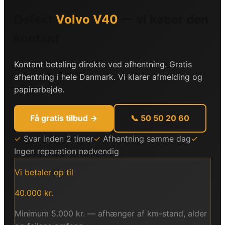
Defekt
Volvo
V40
— vi køber den
kontant
Kontant betaling direkte ved afhentning. Gratis
afhentning i hele Danmark. Vi klarer afmelding og
papirarbejde.
Få gratis tilbud →
📞 50 50 20 60
✓
Svar inden 2 timer
✓
Afhentning samme dag
✓
Ingen reparation nødvendig
Vi betaler op til
40.000
kr.
Minimum
5.000
kr. — afhænger af km-stand, alder