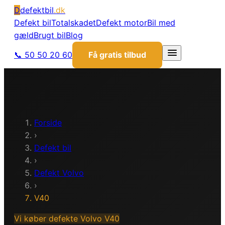
D
defektbil
.dk
Defekt bil
Totalskadet
Defekt motor
Bil med
gæld
Brugt bil
Blog
📞 50 50 20 60
Få gratis tilbud
Forside
›
Defekt bil
›
Defekt
Volvo
›
V40
Vi køber defekte
Volvo
V40