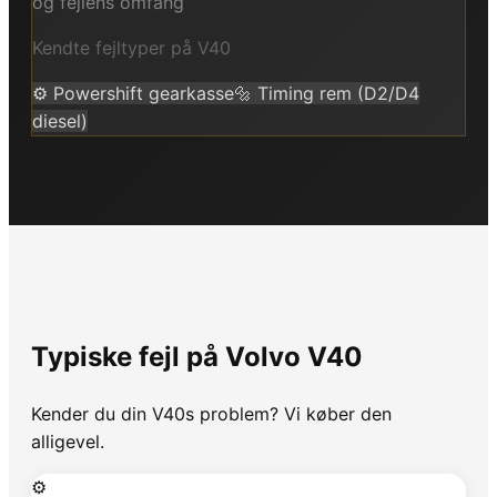
og fejlens omfang
Kendte fejltyper på
V40
⚙️
Powershift gearkasse
🔩
Timing rem (D2/D4
diesel)
Typiske fejl på
Volvo
V40
Kender du din
V40
s problem? Vi køber den
alligevel.
⚙️