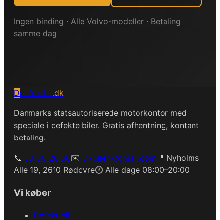
Ingen binding · Alle
Volvo
-modeller · Betaling
samme dag
D
defektbil
.dk
Danmarks statsautoriserede motorkontor med
speciale i defekte biler. Gratis afhentning, kontant
betaling.
📞
50 50 20 60
✉️
Dkbilen@gmail.com
📍 Nyholms
Alle 19, 2610 Rødovre
🕐 Alle dage 08:00–20:00
Vi køber
Defekt bil