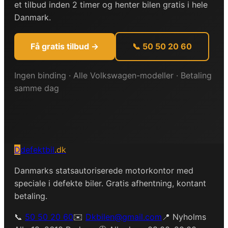
et tilbud inden 2 timer og henter bilen gratis i hele
Danmark.
Få gratis tilbud →
📞 50 50 20 60
Ingen binding · Alle
Volkswagen
-modeller · Betaling
samme dag
D
defektbil
.dk
Danmarks statsautoriserede motorkontor med
speciale i defekte biler. Gratis afhentning, kontant
betaling.
📞
50 50 20 60
✉️
Dkbilen@gmail.com
📍 Nyholms