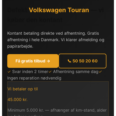
Defekt
Volkswagen
Touran
— vi
køber den kontant
Kontant betaling direkte ved afhentning. Gratis
afhentning i hele Danmark. Vi klarer afmelding og
papirarbejde.
Få gratis tilbud →
📞 50 50 20 60
✓
Svar inden 2 timer
✓
Afhentning samme dag
✓
Ingen reparation nødvendig
Vi betaler op til
45.000
kr.
Minimum
5.000
kr. — afhænger af km-stand, alder