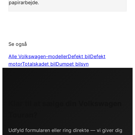
papirarbejde.
Se også
Alle
Volkswagen
-modeller
Defekt bil
Defekt
motor
Totalskadet bil
Dumpet bilsyn
Klar til at sælge din
Volkswagen
Touran
?
Udfyld formularen eller ring direkte — vi giver dig