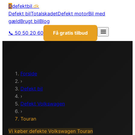
D
defektbil
.dk
Defekt bil
Totalskadet
Defekt motor
Bil med
gæld
Brugt bil
Blog
📞 50 50 20 60
Få gratis tilbud
Forside
›
Defekt bil
›
Defekt
Volkswagen
›
Touran
Vi køber defekte
Volkswagen
Touran