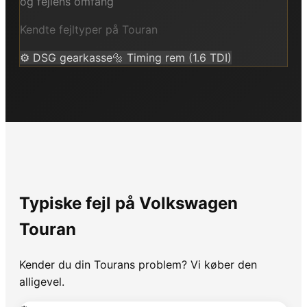
og fejlens omfang
Kendte fejltyper på
Touran
⚙️
DSG gearkasse
🔩
Timing rem (1.6 TDI)
Typiske fejl på
Volkswagen
Touran
Kender du din
Touran
s problem? Vi køber den
alligevel.