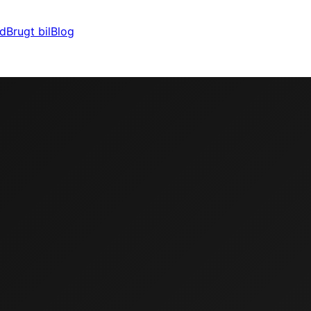
ld
Brugt bil
Blog