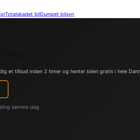
or
Totalskadet bil
Dumpet bilsyn
en
Polo
?
dig et tilbud inden 2 timer og henter bilen gratis i hele Dan
taling samme dag