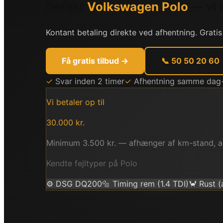
Defekt
Volkswagen
Polo
— vi 
Kontant betaling direkte ved afhentning. Gratis
Få gratis tilbud →
📞 50 50 20 60
✓
Svar inden 2 timer
✓
Afhentning samme dag
Vi betaler op til
30.000
kr.
Minimum
3.500
kr. — afhænger af km-stand, a
Kendte fejltyper på
Polo
⚙️
DSG DQ200
🔩
Timing rem (1.4 TDI)
🦀
Rust (