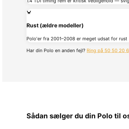
1.4 TDI timing rem er kritisk vedligehold — sv
🦀
Rust (ældre modeller)
Polo'er fra 2001–2008 er meget udsat for ru
Har din
Polo
en anden fejl?
Ring på 50 50 20 
Sådan sælger du din
Polo
til o