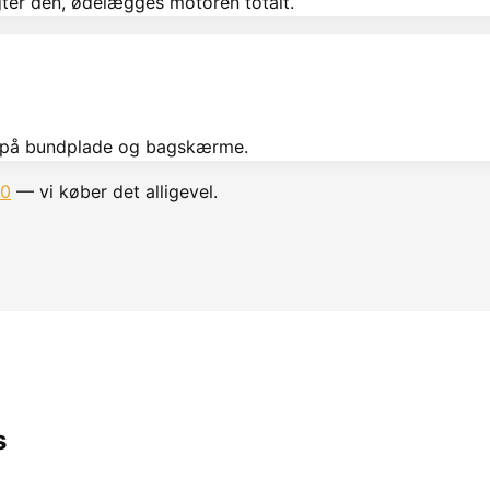
igter den, ødelægges motoren totalt.
st på bundplade og bagskærme.
60
— vi køber det alligevel.
s