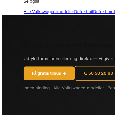
Se også
Alle
Volkswagen
-modeller
Defekt bil
Defekt mot
Klar til at sælge din
Volkswag
Udfyld formularen eller ring direkte — vi giver 
Få gratis tilbud →
📞 50 50 20 60
Ingen binding · Alle
Volkswagen
-modeller · Be