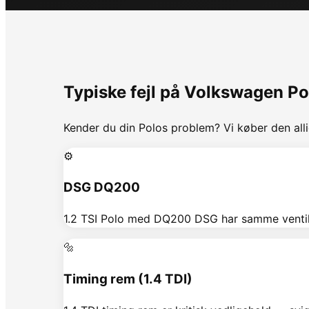
Typiske fejl på
Volkswagen
Po
Kender du din
Polo
s problem? Vi køber den alli
⚙️
DSG DQ200
1.2 TSI Polo med DQ200 DSG har samme ventil
🔩
Timing rem (1.4 TDI)