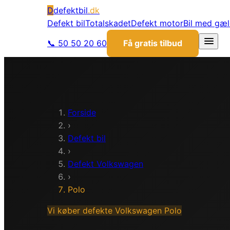
D
defektbil
.dk
Defekt bil
Totalskadet
Defekt motor
Bil med gæ
📞 50 50 20 60
Få gratis tilbud
Forside
›
Defekt bil
›
Defekt
Volkswagen
›
Polo
Vi køber defekte
Volkswagen
Polo