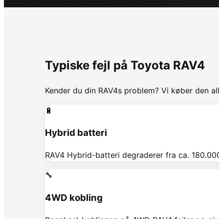
Typiske fejl på
Toyota
RAV4
Kender du din
RAV4
s problem? Vi køber den all
🔋
Hybrid batteri
RAV4 Hybrid-batteri degraderer fra ca. 180.0
🔧
4WD kobling