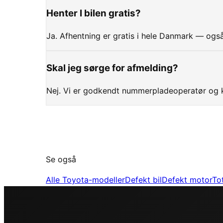
Henter I bilen gratis?
Ja. Afhentning er gratis i hele Danmark — også
Skal jeg sørge for afmelding?
Nej. Vi er godkendt nummerpladeoperatør og k
Se også
Alle
Toyota
-modeller
Defekt bil
Defekt motor
To