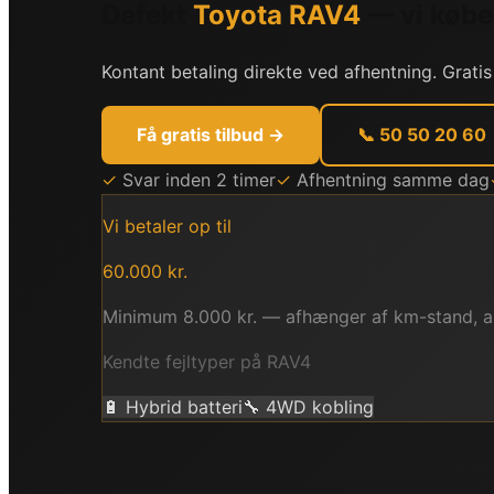
Defekt
Toyota
RAV4
— vi købe
Kontant betaling direkte ved afhentning. Gratis
Få gratis tilbud →
📞 50 50 20 60
✓
Svar inden 2 timer
✓
Afhentning samme dag
Vi betaler op til
60.000
kr.
Minimum
8.000
kr. — afhænger af km-stand, a
Kendte fejltyper på
RAV4
🔋
Hybrid batteri
🔧
4WD kobling