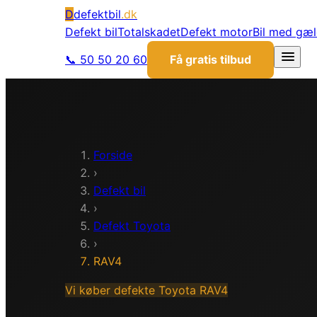
D
defektbil
.dk
Defekt bil
Totalskadet
Defekt motor
Bil med gæ
📞 50 50 20 60
Få gratis tilbud
Forside
›
Defekt bil
›
Defekt
Toyota
›
RAV4
Vi køber defekte
Toyota
RAV4