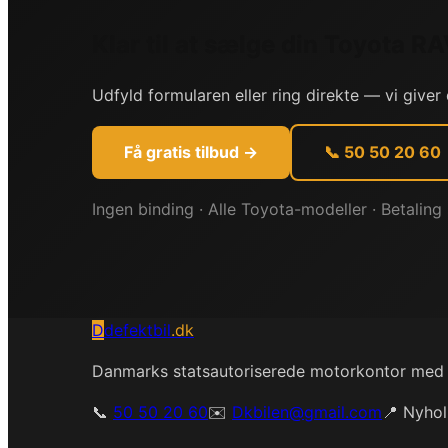
Klar til at sælge din
Toyota
RA
Udfyld formularen eller ring direkte — vi giver 
Få gratis tilbud →
📞 50 50 20 60
Ingen binding · Alle
Toyota
-modeller · Betalin
D
defektbil
.dk
Danmarks statsautoriserede motorkontor med spe
📞
50 50 20 60
✉️
Dkbilen@gmail.com
📍 Nyhol