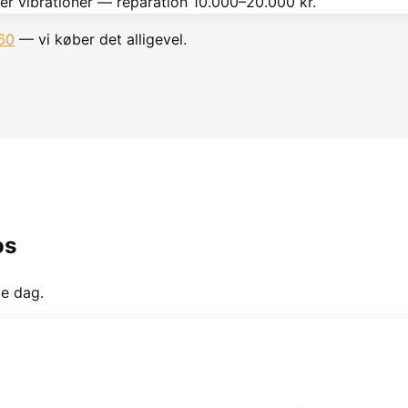
r vibrationer — reparation 10.000–20.000 kr.
60
— vi køber det alligevel.
os
me dag.