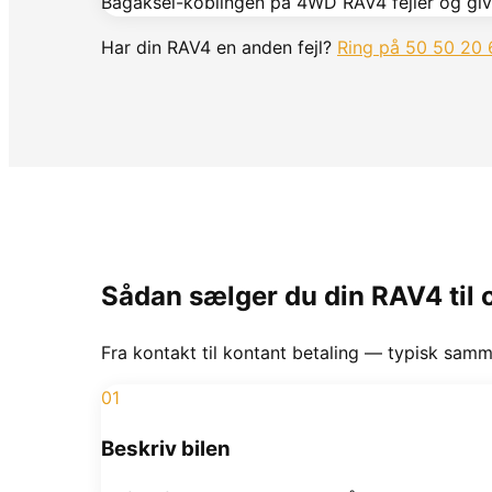
Bagaksel-koblingen på 4WD RAV4 fejler og give
Har din
RAV4
en anden fejl?
Ring på 50 50 20 
Sådan sælger du din
RAV4
til 
Fra kontakt til kontant betaling — typisk sam
01
Beskriv bilen