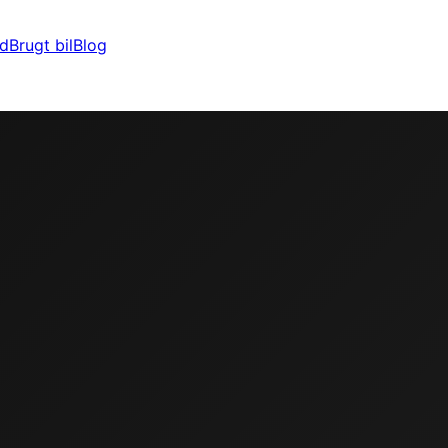
ld
Brugt bil
Blog