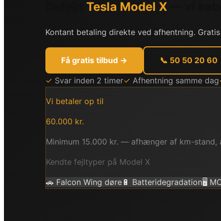
Defekt
Tesla
Model X
— vi køb
Kontant betaling direkte ved afhentning. Gratis
Få gratis tilbud →
📞 50 50 20 60
✓
Svar inden 2 timer
✓
Afhentning samme dag
Vi betaler op til
60.000
kr.
Minimum
15.000
kr. — afhænger af km-stand, 
Kendte fejltyper på
Model X
🚗
Falcon Wing døre
🔋
Batteridegradation
🖥️
MC