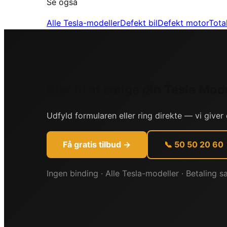
Se også
Alle
Tesla
-modeller
Defekt bil
Defekt motor
Tota
Klar til at sælge din
Tesla
Mode
Udfyld formularen eller ring direkte — vi giver 
Få gratis tilbud →
📞 50 50 20 60
Ingen binding · Alle
Tesla
-modeller · Betaling