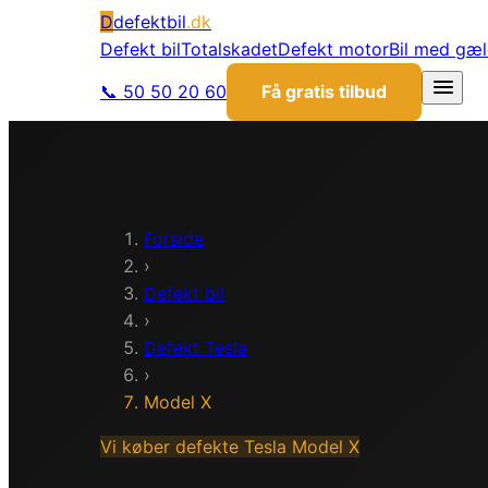
D
defektbil
.dk
Defekt bil
Totalskadet
Defekt motor
Bil med gæ
📞 50 50 20 60
Få gratis tilbud
Forside
›
Defekt bil
›
Defekt
Tesla
›
Model X
Vi køber defekte
Tesla
Model X