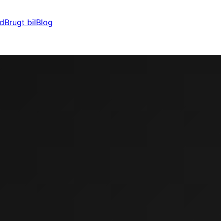
ld
Brugt bil
Blog