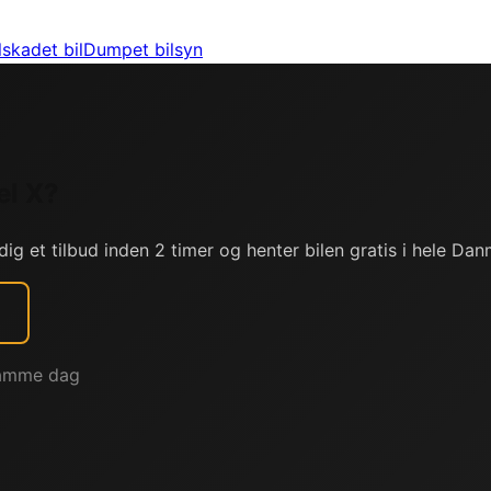
lskadet bil
Dumpet bilsyn
l X
?
dig et tilbud inden 2 timer og henter bilen gratis i hele Dan
 samme dag