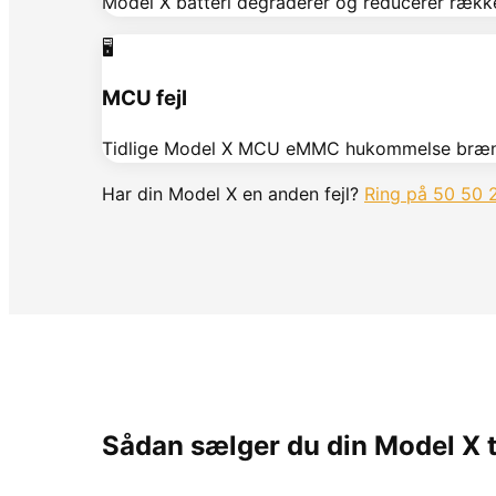
Model X batteri degraderer og reducerer rækk
🖥️
MCU fejl
Tidlige Model X MCU eMMC hukommelse bræn
Har din
Model X
en anden fejl?
Ring på 50 50 
Sådan sælger du din
Model X
t