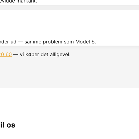
evidde markant.
der ud — samme problem som Model S.
20 60
— vi køber det alligevel.
il os