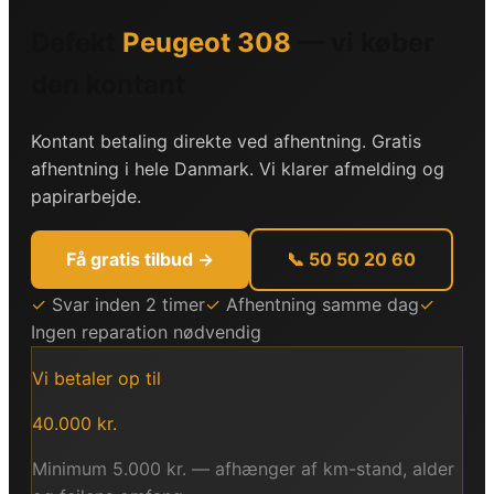
Defekt
Peugeot
308
— vi køber
den kontant
Kontant betaling direkte ved afhentning. Gratis
afhentning i hele Danmark. Vi klarer afmelding og
papirarbejde.
Få gratis tilbud →
📞 50 50 20 60
✓
Svar inden 2 timer
✓
Afhentning samme dag
✓
Ingen reparation nødvendig
Vi betaler op til
40.000
kr.
Minimum
5.000
kr. — afhænger af km-stand, alder