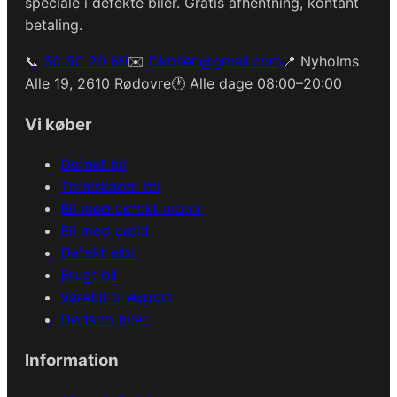
speciale i defekte biler. Gratis afhentning, kontant
betaling.
📞
50 50 20 60
✉️
Dkbilen@gmail.com
📍 Nyholms
Alle 19, 2610 Rødovre
🕐 Alle dage 08:00–20:00
Vi køber
Defekt bil
Totalskadet bil
Bil med defekt motor
Bil med gæld
Defekt elbil
Brugt bil
Varebil til export
Dødsbo biler
Information