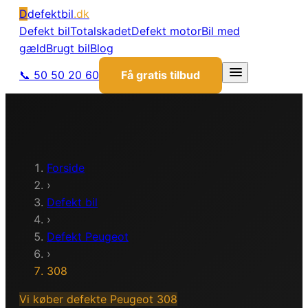
D
defektbil
.dk
Defekt bil
Totalskadet
Defekt motor
Bil med
gæld
Brugt bil
Blog
📞 50 50 20 60
Få gratis tilbud
Forside
›
Defekt bil
›
Defekt
Peugeot
›
308
Vi køber defekte
Peugeot
308