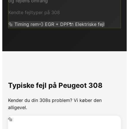
og fejlens omfang
Kendte fejltyper på
308
🔩
Timing rem
💨
EGR + DPF
🔌
Elektriske fejl
Typiske fejl på
Peugeot
308
Kender du din
308
s problem? Vi køber den
alligevel.
🔩