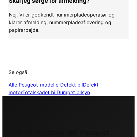
Skal jeg sørge for afmelding?
Nej. Vi er godkendt nummerpladeoperatør og
klarer afmelding, nummerpladeaflevering og
papirarbejde.
Se også
Alle
Peugeot
-modeller
Defekt bil
Defekt
motor
Totalskadet bil
Dumpet bilsyn
Klar til at sælge din
Peugeot