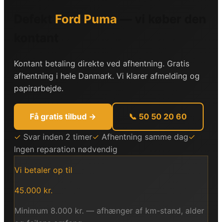
Defekt
Ford
Puma
— vi køber den
kontant
Kontant betaling direkte ved afhentning. Gratis
afhentning i hele Danmark. Vi klarer afmelding og
papirarbejde.
Få gratis tilbud →
📞 50 50 20 60
✓
Svar inden 2 timer
✓
Afhentning samme dag
✓
Ingen reparation nødvendig
Vi betaler op til
45.000
kr.
Minimum
8.000
kr. — afhænger af km-stand, alder