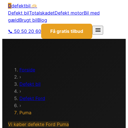
D
defektbil
.dk
Defekt bil
Totalskadet
Defekt motor
Bil med
gæld
Brugt bil
Blog
📞 50 50 20 60
Få gratis tilbud
Forside
›
Defekt bil
›
Defekt
Ford
›
Puma
Vi køber defekte
Ford
Puma