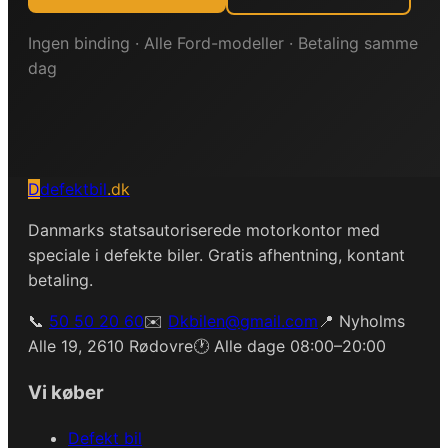
Ingen binding · Alle
Ford
-modeller · Betaling samme
dag
D
defektbil
.dk
Danmarks statsautoriserede motorkontor med
speciale i defekte biler. Gratis afhentning, kontant
betaling.
📞
50 50 20 60
✉️
Dkbilen@gmail.com
📍 Nyholms
Alle 19, 2610 Rødovre
🕐 Alle dage 08:00–20:00
Vi køber
Defekt bil