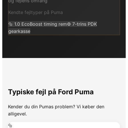
og fejlens omfang
Kendte fejltyper på
Puma
🔩
1.0 EcoBoost timing rem
⚙️
7-trins PDK
gearkasse
Typiske fejl på
Ford
Puma
Kender du din
Puma
s problem? Vi køber den
alligevel.
🔩