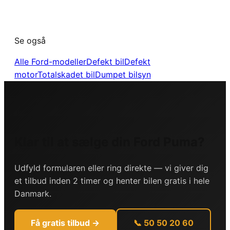
Se også
Alle
Ford
-modeller
Defekt bil
Defekt
motor
Totalskadet bil
Dumpet bilsyn
Klar til at sælge din
Ford
Puma
?
Udfyld formularen eller ring direkte — vi giver dig
et tilbud inden 2 timer og henter bilen gratis i hele
Danmark.
Få gratis tilbud →
📞 50 50 20 60