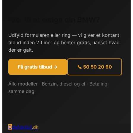
Klar til at sælge din BMW?
Udfyld formularen eller ring — vi giver et kontant
tilbud inden 2 timer og henter gratis, uanset hvad
der er galt.
Få gratis tilbud →
📞 50 50 20 60
Alle modeller · Benzin, diesel og el · Betaling
samme dag
D
defektbil
.dk