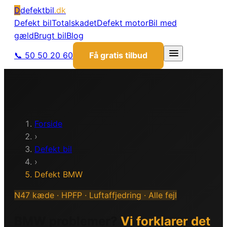
D
defektbil
.dk
Defekt bil
Totalskadet
Defekt motor
Bil med
gæld
Brugt bil
Blog
📞 50 50 20 60
Få gratis tilbud
Forside
›
Defekt bil
›
Defekt BMW
N47 kæde · HPFP · Luftaffjedring · Alle fejl
BMW problemer?
Vi forklarer det