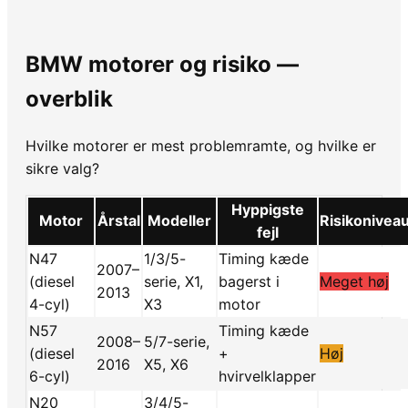
BMW motorer og risiko —
overblik
Hvilke motorer er mest problemramte, og hvilke er
sikre valg?
Hyppigste
Motor
Årstal
Modeller
Risikonivea
fejl
N47
1/3/5-
Timing kæde
2007–
(diesel
serie, X1,
bagerst i
Meget høj
2013
4-cyl)
X3
motor
N57
Timing kæde
2008–
5/7-serie,
(diesel
+
Høj
2016
X5, X6
6-cyl)
hvirvelklapper
N20
3/4/5-