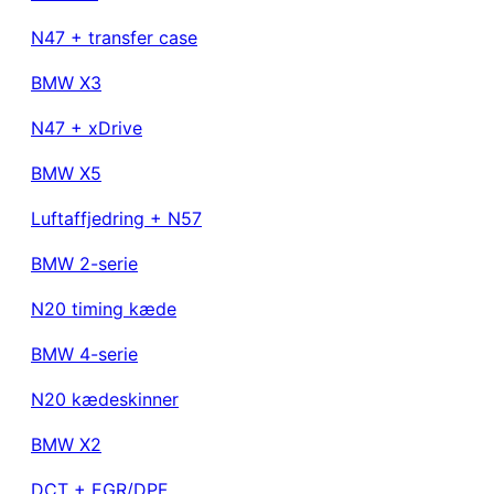
N47 + transfer case
BMW
X3
N47 + xDrive
BMW
X5
Luftaffjedring + N57
BMW
2-serie
N20 timing kæde
BMW
4-serie
N20 kædeskinner
BMW
X2
DCT + EGR/DPF