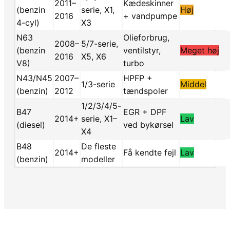
2011–
Kædeskinner
(benzin
serie, X1,
Høj
2016
+ vandpumpe
4-cyl)
X3
N63
Olieforbrug,
2008–
5/7-serie,
(benzin
ventilstyr,
Meget høj
2016
X5, X6
V8)
turbo
N43/N45
2007–
HPFP +
1/3-serie
Middel
(benzin)
2012
tændspoler
1/2/3/4/5-
B47
EGR + DPF
2014+
serie, X1–
Lav
(diesel)
ved bykørsel
X4
B48
De fleste
2014+
Få kendte fejl
Lav
(benzin)
modeller