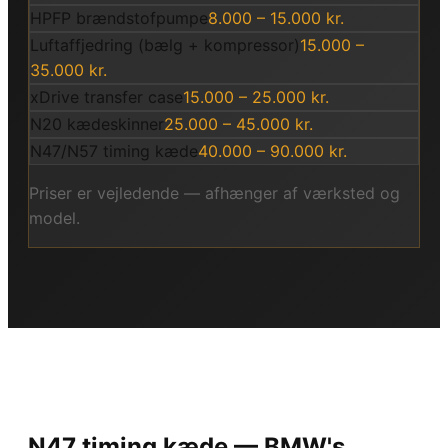
HPFP brændstofpumpe
8.000 – 15.000 kr.
Luftaffjedring (bælg + kompressor)
15.000 –
35.000 kr.
xDrive transfer case
15.000 – 25.000 kr.
N20 kædeskinner
25.000 – 45.000 kr.
N47/N57 timing kæde
40.000 – 90.000 kr.
Priser er vejledende — afhænger af værksted og
model.
N47 timing kæde — BMW's