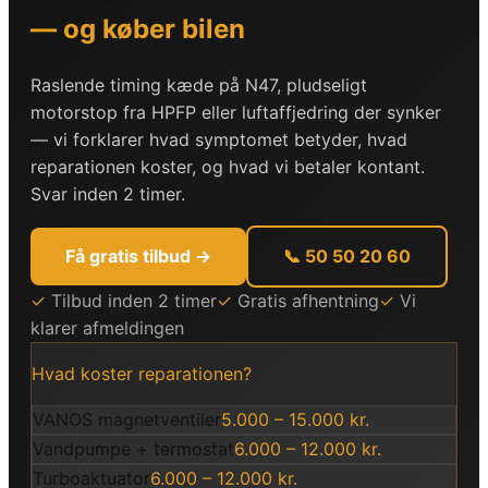
— og køber bilen
Raslende timing kæde på N47, pludseligt
motorstop fra HPFP eller luftaffjedring der synker
— vi forklarer hvad symptomet betyder, hvad
reparationen koster, og hvad vi betaler kontant.
Svar inden 2 timer.
Få gratis tilbud →
📞 50 50 20 60
✓
Tilbud inden 2 timer
✓
Gratis afhentning
✓
Vi
klarer afmeldingen
Hvad koster reparationen?
VANOS magnetventiler
5.000 – 15.000 kr.
Vandpumpe + termostat
6.000 – 12.000 kr.
Turboaktuator
6.000 – 12.000 kr.