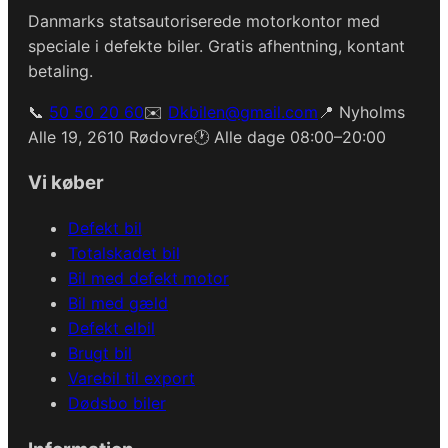
Danmarks statsautoriserede motorkontor med
speciale i defekte biler. Gratis afhentning, kontant
betaling.
📞
50 50 20 60
✉️
Dkbilen@gmail.com
📍 Nyholms
Alle 19, 2610 Rødovre
🕐 Alle dage 08:00–20:00
Vi køber
Defekt bil
Totalskadet bil
Bil med defekt motor
Bil med gæld
Defekt elbil
Brugt bil
Varebil til export
Dødsbo biler