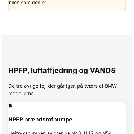
bilen som den er.
HPFP, luftaffjedring og VANOS
De tre øvrige fejl der går igen på tværs af BMW-
modellerne.
⛽
HPFP brændstofpumpe
Højtrykspumpen svigter på N43, N45 og N54