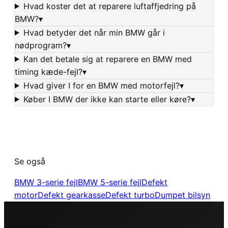
Hvad koster det at reparere luftaffjedring på
BMW?
▾
Hvad betyder det når min BMW går i
nødprogram?
▾
Kan det betale sig at reparere en BMW med
timing kæde-fejl?
▾
Hvad giver I for en BMW med motorfejl?
▾
Køber I BMW der ikke kan starte eller køre?
▾
Se også
BMW 3-serie fejl
BMW 5-serie fejl
Defekt
motor
Defekt gearkasse
Defekt turbo
Dumpet bilsyn