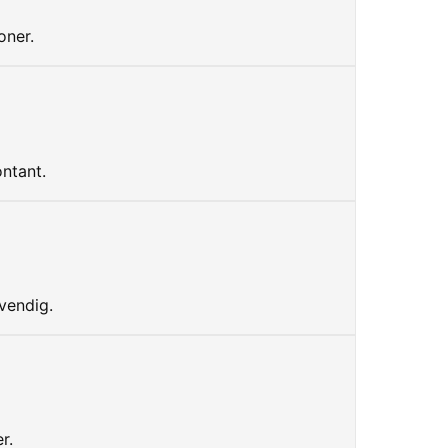
oner.
ontant.
vendig.
r.