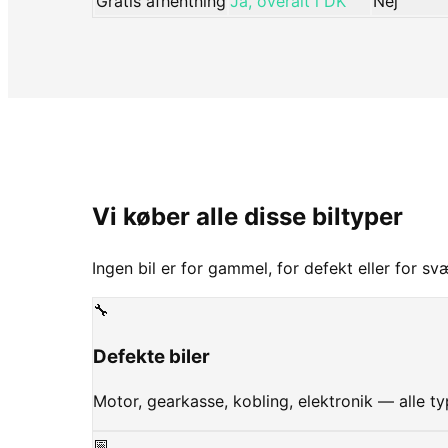
Gratis afhentning
Ja, overalt i DK
Nej
Vi køber alle disse biltyper
Ingen bil er for gammel, for defekt eller for sv
🔧
Defekte biler
Motor, gearkasse, kobling, elektronik — alle t
📅