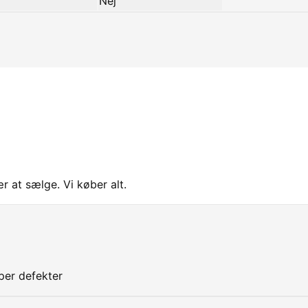
Nej
ær at sælge. Vi køber alt.
yper defekter