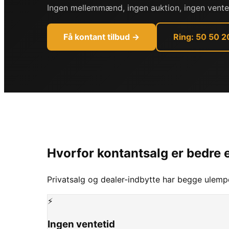
Ingen mellemmænd, ingen auktion, ingen venteti
Få kontant tilbud →
Ring: 50 50 2
Hvorfor kontantsalg er bedre e
Privatsalg og dealer-indbytte har begge ulempe
⚡
Ingen ventetid