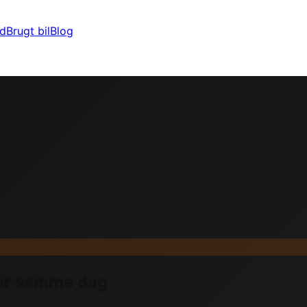
ld
Brugt bil
Blog
ler samme dag