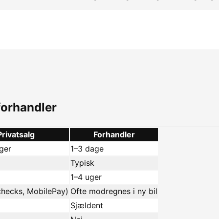
 forhandler
Privatsalg
Forhandler
uger
1–3 dage
Typisk
1–4 uger
checks, MobilePay)
Ofte modregnes i ny bil
Sjældent