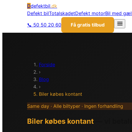
D
defektbil
.dk
Defekt bil
Totalskadet
Defekt motor
Bil med gæ
📞 50 50 20 60
Få gratis tilbud
Forside
›
Blog
›
Biler købes kontant
Same day · Alle biltyper · Ingen forhandling
Biler købes kontant
— vi beta