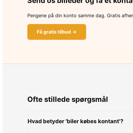
Send os billeder og få et konta
Pengene på din konto samme dag. Gratis afhen
Få gratis tilbud →
Ofte stillede spørgsmål
Hvad betyder 'biler købes kontant'?