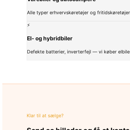
Alle typer erhvervskøretøjer og fritidskøretøjer
⚡
El- og hybridbiler
Defekte batterier, inverterfejl — vi køber elbil
Klar til at sælge?