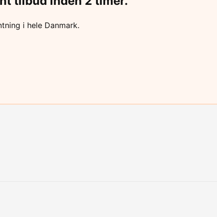
nt tilbud inden 2 timer.
tning i hele Danmark.