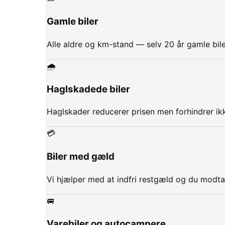
Gamle biler
Alle aldre og km-stand — selv 20 år gamle bil
🌧️
Haglskadede biler
Haglskader reducerer prisen men forhindrer ik
💳
Biler med gæld
Vi hjælper med at indfri restgæld og du modta
🚐
Varebiler og autocampere