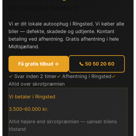
din skrotbil kontant
Vi er dit lokale autoophug i Ringsted. Vi køber alle
biler — defekte, skadede og udtjente. Kontant
betaling ved afhentning. Gratis afhentning i hele
Midtsjælland.
Få gratis tilbud →
📞 50 50 20 60
✓
Svar inden 2 timer
✓
Afhentning i Ringsted
✓
Altid over skrotpræmien
Vi betaler i Ringsted
3.500–60.000 kr.
Altid højere end skrotpræmien — uanset bilens
tilstand