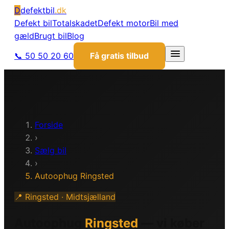
D
defektbil
.dk
Defekt bil
Totalskadet
Defekt motor
Bil med
gæld
Brugt bil
Blog
📞 50 50 20 60
Få gratis tilbud
Forside
›
Sælg bil
›
Autoophug Ringsted
📍 Ringsted · Midtsjælland
Autoophug
Ringsted
— vi køber