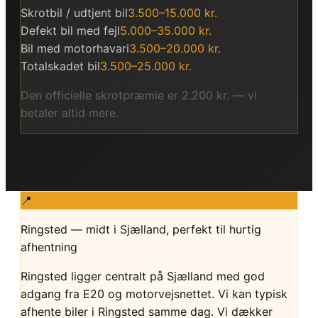
Skrotbil / udtjent bil
3.500–15.000 kr.
Defekt bil med fejl
5.000–35.000 kr.
Bil med motorhavari
3.500–20.000 kr.
Totalskadet bil
3.500–25.000 kr.
Den officielle skrotpræmie er 2.200 kr. — vi
betaler altid mere.
📍
Ringsted — midt i Sjælland, perfekt til hurtig
afhentning
Ringsted ligger centralt på Sjælland med god
adgang fra E20 og motorvejsnettet. Vi kan typisk
afhente biler i Ringsted samme dag. Vi dækker