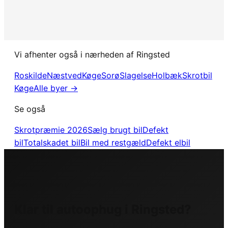
Vi afhenter også i nærheden af Ringsted
Roskilde
Næstved
Køge
Sorø
Slagelse
Holbæk
Skrotbil
Køge
Alle byer →
Se også
Skrotpræmie 2026
Sælg brugt bil
Defekt
bil
Totalskadet bil
Bil med restgæld
Defekt elbil
Klar til autoophug i Ringsted?