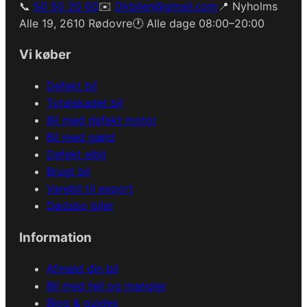
📞
50 50 20 60
✉️
Dkbilen@gmail.com
📍 Nyholms
Alle 19, 2610 Rødovre
🕐 Alle dage 08:00–20:00
Vi køber
Defekt bil
Totalskadet bil
Bil med defekt motor
Bil med gæld
Defekt elbil
Brugt bil
Varebil til export
Dødsbo biler
Information
Afmeld din bil
Bil med fejl og mangler
Blog & guides